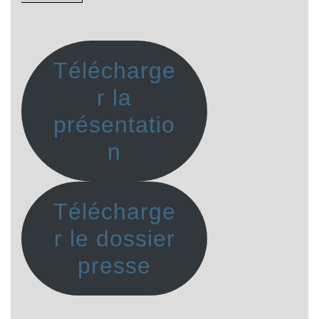
Télécharge
r la
présentatio
n
Télécharge
r le dossier
presse