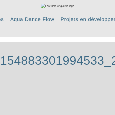
es
Aqua Dance Flow
Projets en développ
154883301994533_