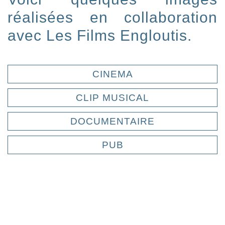
réalisées en collaboration
avec Les Films Engloutis.
CINEMA
CLIP MUSICAL
DOCUMENTAIRE
PUB
SKYBET
GALAPAGOS EVOLUTION 2016
CRESSI 70th ANNIVERSARY
CRESSI COMMERCIAL
JUBILÉ NÉRY
MEXICO