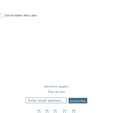
Nissan COP21
iBubble camera
BALL WATCH: To be yourself
TUDOR
Johnnie Walker Blue Label
Attention a life in Extremes
La traversée des mondes
Ho la
Chantrapas
L’Etau
Le bar de L’hôtel
Until my last breath
Live like a man
Hyundai
BMW – Efficient dynamics
Meet the unexpected
Deep Blue
Sportlife
Apnée en duo
The man who doesn’t breathe
Mentions légales
Plan du site